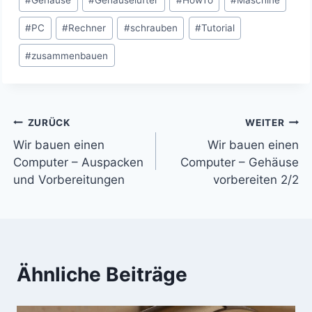
#
Gehäuse
#
Gehäuselüfter
#
HowTo
#
Maschine
#
PC
#
Rechner
#
schrauben
#
Tutorial
#
zusammenbauen
Beitragsnavigation
ZURÜCK
WEITER
Wir bauen einen
Wir bauen einen
Computer – Auspacken
Computer – Gehäuse
und Vorbereitungen
vorbereiten 2/2
Ähnliche Beiträge